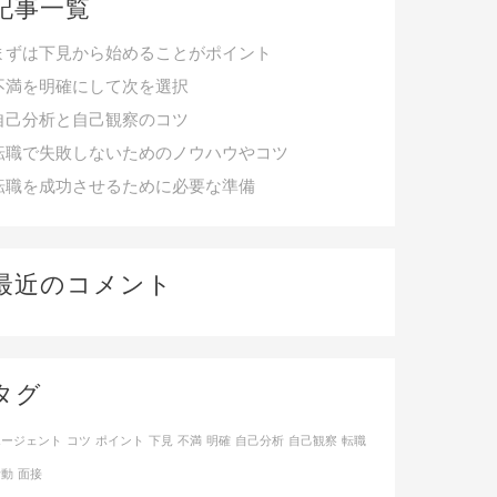
記事一覧
まずは下見から始めることがポイント
不満を明確にして次を選択
自己分析と自己観察のコツ
転職で失敗しないためのノウハウやコツ
転職を成功させるために必要な準備
最近のコメント
タグ
エージェント
コツ
ポイント
下見
不満
明確
自己分析
自己観察
転職
活動
面接