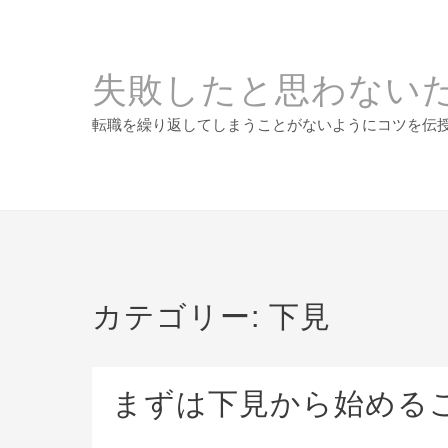
Skip
to
content
失敗したと思わない
転職を繰り返してしまうことがないようにコツを伝
カテゴリー:
下見
まずは下見から始める