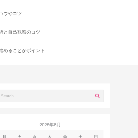
ハウやコツ
析と自己観察のコツ
始めることがポイント
2026年8月
月
火
水
木
金
土
日